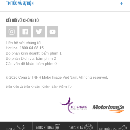
TIN TỨC VÀ SỰ KIỆN
KẾT NỐI VỚI CHÚNG TÔI
Liên hệ với chúng tôi
Hotline:
1800 64 68 15
Bộ phận kinh doanh: bấm phím 1
Bộ phận Dịch vụ: bấm phím 2
Các vấn đề khác: bấm phím 0
© 2026 Công ty TNHH Motor Image Việt Nam. All rights reserved.
|
Điều Kiện và Điều Khoản
Chính Sách Riêng Tư
ĐĂNG KÍ NHẬN
ĐĂNG KÍ LÁI
DỊCH VỤ
HỆ THỐNG ĐẠI LÝ