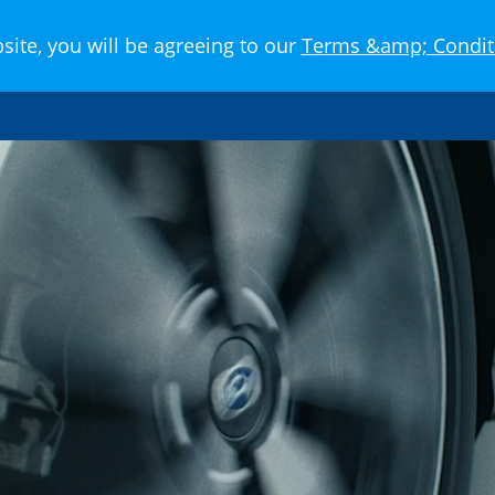
สำหรับเจ้าของรถ
ไลฟ์สไตล์แบบซูบารุ
ข่าว
site, you will be agreeing to our
Terms &amp; Condit