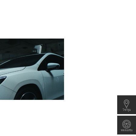
WRX Wagon 2.4 
EyeSight TS
เครื่องยนต์ 2.4 ลิตร ระบบหัวฉีดตรง เท
ระบบส่งกำลังแบบ Subaru Performan
Drive Mode แบบเลือกได้
ล้ออลูมิเนียมอัลลอยขนาด 18 นิ้ว
ท่อไอเสียคู่แยกซ้ายขวา
เบาะนั่งด้านหน้า RECARO*²
ระบบเครื่องเสียง Premium Full HD พ
ราคา 3,469,000 บาท
โชว์รูม
*ราคาข้างต้นเป็นราคาตัวรถ 3,035,2
433,800 บาท
ทดลองขับ