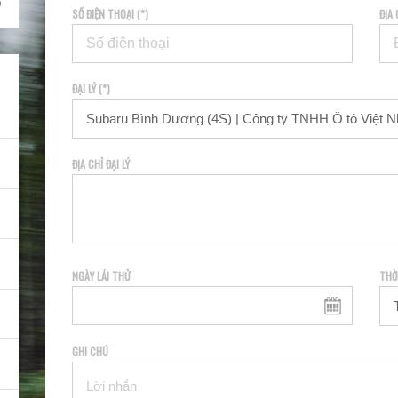
SỐ ĐIỆN THOẠI (*)
ĐỊA 
ĐẠI LÝ (*)
ĐỊA CHỈ ĐẠI LÝ
NGÀY LÁI THỬ
THỜ
GHI CHÚ