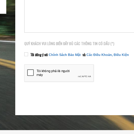
QUÝ KHÁCH VUI LÒNG ĐIỀN ĐẦY ĐỦ CÁC THÔNG TIN CÓ DẤU (*)
Tôi đồng ý với
và
Chính Sách Bảo Mật
Các Điều Khoản, Điều Kiện