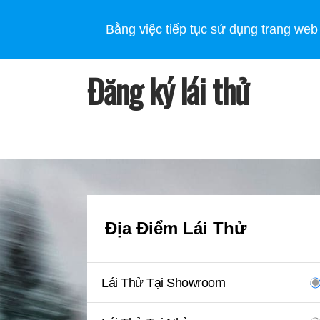
CÁC MẪU XE SUBARU
SỰ KHÁC BIỆT CỦA SUBARU
Bằng việc tiếp tục sử dụng trang web
Đăng ký lái thử
Địa Điểm Lái Thử
Lái Thử Tại Showroom