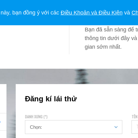
MUA XE SUBARU
CHỦ SỞ HỮU
PHONG CÁCH SỐNG
TIN TỨC
 này, bạn đồng ý với các
Điều Khoản và Điều Kiện
và
Ch
Bạn đã sẵn sàng để t
thông tin dưới đây và 
gian sớm nhất.
Đăng kí lái thử
DANH XƯNG (*)
TÊN 