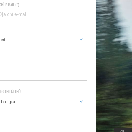
CHỈ E-MAIL (*)
I GIAN LÁI THỬ