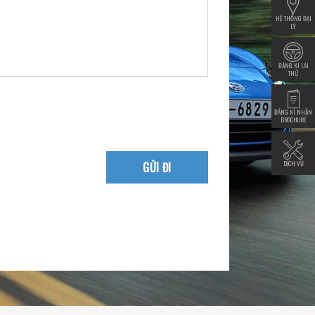
HỆ THỐNG ĐẠI
LÝ
ĐĂNG KÍ LÁI
THỬ
ĐĂNG KÍ NHẬN
BROCHURE
DỊCH VỤ
GỬI ĐI