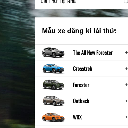
Lái Thử Tại Nhà
Mẫu xe đăng kí lái thử:
The All New Forester
Crosstrek
Forester
Outback
WRX