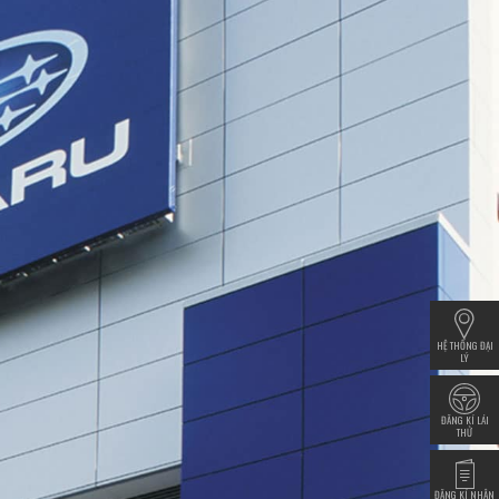
HỆ THỐNG ĐẠI
LÝ
ĐĂNG KÍ LÁI
THỬ
ĐĂNG KÍ NHẬN