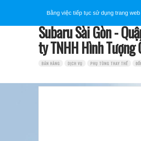
CÁC MẪU XE SUBARU
SỰ KHÁC BIỆT CỦA SUBARU
Bằng việc tiếp tục sử dụng trang web
Subaru Sài Gòn - Quận
ty TNHH Hình Tượng Ô
BÁN HÀNG
DỊCH VỤ
PHỤ TÙNG THAY THẾ
ĐỒ