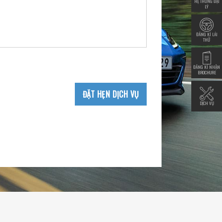
HỆ THỐNG ĐẠI
LÝ
ĐĂNG KÍ LÁI
THỬ
ĐĂNG KÍ NHẬN
BROCHURE
ĐẶT HẸN DỊCH VỤ
DỊCH VỤ