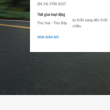
(84 24) 3785 8107
Thời gian hoạt động
từ 8:00 sáng đến 5:00
Thứ Hai - Thứ Bảy
chiều
XEM BẢN ĐỒ