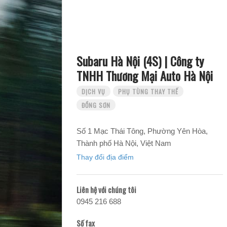
Subaru Hà Nội (4S) | Công ty
TNHH Thương Mại Auto Hà Nội
DỊCH VỤ
PHỤ TÙNG THAY THẾ
ĐỒNG SƠN
Số 1 Mạc Thái Tông, Phường Yên Hòa,
Thành phố Hà Nội, Việt Nam
Thay đổi địa điểm
Liên hệ với chúng tôi
0945 216 688
Số fax