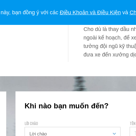
MUA XE SUBARU
CHỦ SỞ HỮU
PHONG CÁCH SỐNG
TIN TỨC
 này, bạn đồng ý với các
Điều Khoản và Điều Kiện
và
Ch
Cho dù là thay dầu nh
ngoài kế hoạch, để x
tưởng đội ngũ kỹ thuậ
đưa xe đến xưởng dịc
Khi nào bạn muốn đến?
LỜI CHÀO
TÊN