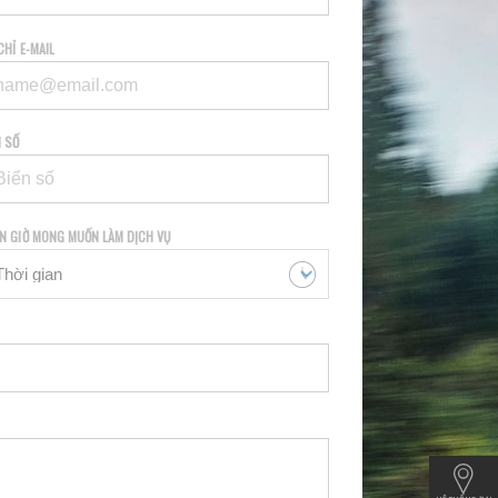
CHỈ E-MAIL
N SỐ
N GIỜ MONG MUỐN LÀM DỊCH VỤ