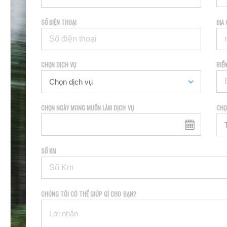
SỐ ĐIỆN THOẠI
ĐỊA 
CHỌN DỊCH VỤ
BIỂ
CHỌN NGÀY MONG MUỐN LÀM DỊCH VỤ
CHỌ
SỐ KM
CHÚNG TÔI CÓ THỂ GIÚP GÌ CHO BẠN?