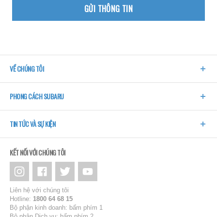
GỬI THÔNG TIN
VỀ CHÚNG TÔI
PHONG CÁCH SUBARU
TIN TỨC VÀ SỰ KIỆN
KẾT NỐI VỚI CHÚNG TÔI
Liên hệ với chúng tôi
Hotline:
1800 64 68 15
Bộ phận kinh doanh: bấm phím 1
Bộ phận Dịch vụ: bấm phím 2