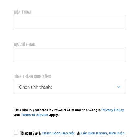
ĐIỆN THOẠI
ĐỊA CHỈ E-MAIL
TỈNH THÀNH SINH SỐNG
This site is protected by reCAPTCHA and the Google
Privacy Policy
and
Terms of Service
apply.
Tôi đồng ý với&
và
Chính Sách Bảo Mật
Các Điều Khoản, Điều Kiện