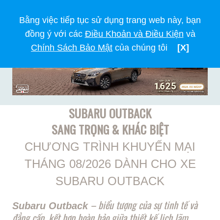
Bằng việc tiếp tục sử dụng trang web này, bạn
đồng ý với các
Điều Khoản và Điều Kiện
và
Chính Sách Bảo Mật
của chúng tôi
[X]
SUBARU OUTBACK
SANG TRỌNG & KHÁC BIỆT
CHƯƠNG TRÌNH KHUYẾN MẠI
THÁNG 08/2026 DÀNH CHO XE
SUBARU OUTBACK
– biểu tượng của sự tinh tế và
Subaru Outback
đẳng cấp, kết hợp hoàn hảo giữa thiết kế lịch lãm,