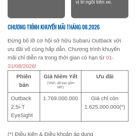
vị trí ngồi trên xe.
CHƯƠNG TRÌNH KHUYẾN MÃI THÁNG 08.2026
Đừng bỏ lỡ cơ hội sở hữu Subaru Outback với
ưu đãi vô cùng hấp dẫn. Chương trình khuyến
mãi chỉ diễn ra trong thời gian có hạn từ
01-
31/08/2026​
!
Phiên
Giá Niêm Yết
Ưu đãi
(VND, đã bao gồm
bản
VAT)
Outback
1.769.000.000
Giá chỉ còn
2.5i-T
1.625.000.000(*)
EyeSight
(*) Điều kiện & Điều khoản áp dụng