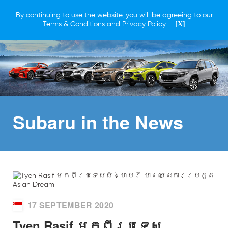
By continuing to use the website, you will be agreeing to our
Terms & Conditions
and
Privacy Policy
.
[X]
Subaru in
the News
17 SEPTEMBER 2020
Tyen Rasif មកពីប្រទេស