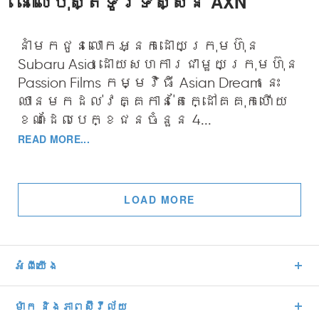
នៅលើប៉ុស្តិ៍ទូរទស្សន៍ AXN
នាំមកជូនលោកអ្នកដោយក្រុមហ៊ុន
Subaru Asia ដោយសហការជាមួយក្រុមហ៊ុន
Passion Films កម្មវិធី Asian Dream នេះ
ឈានមកដល់វគ្គកាន់តែក្ដៅគគុកហើយ
ខណៈដែលបេក្ខជនចំនួន 4...
READ MORE...
LOAD MORE
អំពីយើង
ម៉ាក និងភាពស៊ីវីល័យ