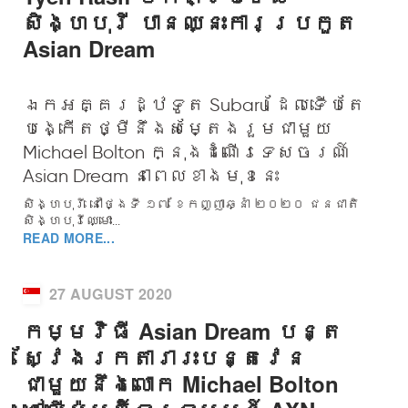
សិង្ហបុរី បានឈ្នះការប្រកួត
Asian Dream
ឯកអគ្គរដ្ឋទូត Subaru ដែលទើបតែ
បង្កើតថ្មីនឹងសម្តែងរួមជាមួយ
Michael Bolton ក្នុងដំណើរទេសចរណ៍
Asian Dream នាពេលខាងមុខនេះ
សិង្ហបុរី នៅថ្ងៃទី ១៧ ខែកញ្ញាឆ្នាំ ២០២០ ជនជាតិ
សិង្ហបុរីឈ្មោះ...
READ MORE...
27 AUGUST 2020
កម្មវិធី Asian Dream បន្ត
ស្វែងរកតារារះបន្តវេន
ជាមួយនឹងលោក Michael Bolton