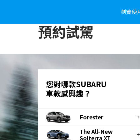
瀏覽使
車款介紹
WHY SUBARU
購車資
預約試駕
您對哪款SUBARU
車款感興趣？
Forester
The All-New
Solterra XT