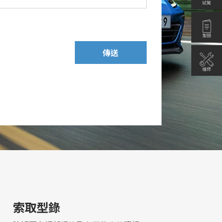
試駕
型錄
傳送
維修
索取型錄