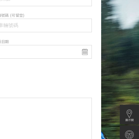
號碼 (可留空)
乘日期
展示間