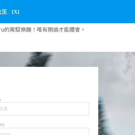
政策
中文
台灣
[X]
aru的駕馭樂趣！唯有開過才能體會。
名
AIL