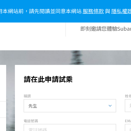
用本網站前，請先閱讀並同意本網站
服務條款
與
隱私權
訊
車主專區
生活風格
新聞報導
即刻邀請您體驗Sub
請在此申請試乘
稱謂
姓
電話號碼
EM