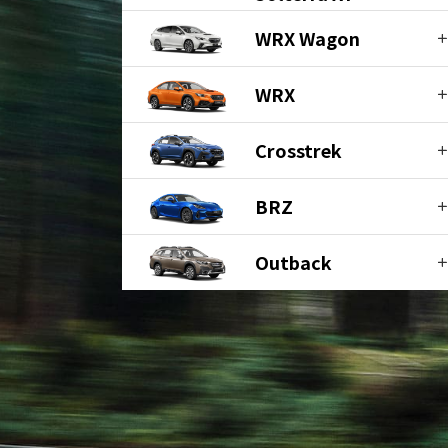
WRX Wagon
WRX
Crosstrek
BRZ
Outback