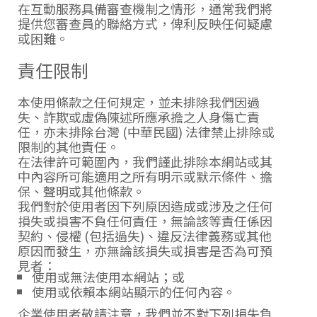
在互動服務具備審查機制之情形，通常我們將
提供您審查員的聯絡方式，俾利反映任何疑慮
或困難。
責任限制
本使用條款之任何規定，並未排除我們因過
失、詐欺或虛偽陳述所應承擔之人身傷亡責
任，亦未排除台灣 (中華民國) 法律禁止排除或
限制的其他責任。
在法律許可範圍內，我們謹此排除本網站或其
中內容所可能適用之所有明示或默示條件、擔
保、聲明或其他條款。
我們對於使用者因下列原因造成或涉及之任何
損失或損害不負任何責任，無論該等責任係因
契約、侵權 (包括過失)、違反法律義務或其他
原因而發生，亦無論該損失或損害是否為可預
見者：
使用或無法使用本網站；或
使用或依賴本網站顯示的任何內容。
企業使用者敬請注意，我們並不對下列損失負