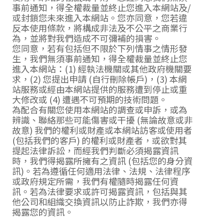
事前通知，得全權裁量並終止您進入本網站及/
或封鎖您未來進入本網站。您亦同意，您若違
反本使用條款，將構成非法及不公平之商業行
為，並將對我們造成不可彌補的損害。
您同意，若有包括但不限於下列情事之情形發
生，我們無須事前通知，得全權裁量並終止您
進入本網站：(1) 經執法機關或其他政府機關要
求，(2) 您提出申請 (自行刪除帳戶)，(3) 本網
站服務或經由本網站提供的服務遭到停止或重
大修改或 (4) 遭遇不可預期的技術問題。
為配合有關您使用本網站的調查或申訴，或為
辨識、聯絡那些可能傷害或干擾 (無論故意或非
故意) 我們的權利或財產或本網站訪客或使用者
(包括我們的客戶) 的權利或財產者，或欲對其
提起法律訴訟，而經我們判斷必須揭露資訊
時，我們得揭露所擁有之資訊 (包括您的身分資
訊)。若為遵循任何適用法律、法規、法律程序
或政府規定所需，我們有權隨時揭露任何資
訊。若為法律要求或許可揭露資訊，包括與其
他公司和組織交換資訊以防止詐欺，我們亦得
揭露您的資訊。