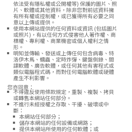
依法受有隱私權或公開權等) 保護的圖片、照
片、軟體或其他資料，除非您對前述資料擁
有所有權或控制權，或已獲得所有必要之同
意以上傳或提供。
使用本網站提供的任何資料或資訊 (包括圖片
或照片)，有以任何方式侵害他人著作權、商
標權、專利權、商業機密或個人權利之情
形。
明知並傳輸、發送或上傳任何包含病毒、特
洛伊木馬、蠕蟲、定時炸彈、鍵盤側錄、間
諜軟體、廣告軟體，或任何其他有害程式或
類似電腦程式碼，而對任何電腦軟體或硬體
產生不利影響。
您亦同意：
不得違反使用條款規定，重製、複製、拷貝
或轉售本網站任何部分。
不進行未經授權之存取、干擾、破壞或中
斷：
本網站任何部分；
儲存本網站的任何設備或網路；
提供本網站所使用的任何軟體；或