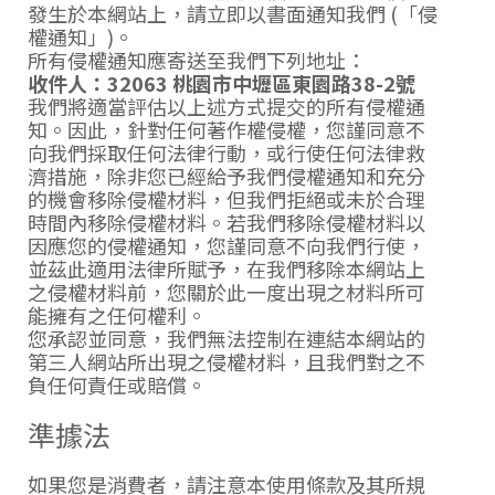
發生於本網站上，請立即以書面通知我們 (「侵
權通知」)。
所有侵權通知應寄送至我們下列地址：
收件人：32063 桃園市中壢區東園路38-2號
我們將適當評估以上述方式提交的所有侵權通
知。因此，針對任何著作權侵權，您謹同意不
向我們採取任何法律行動，或行使任何法律救
濟措施，除非您已經給予我們侵權通知和充分
的機會移除侵權材料，但我們拒絕或未於合理
時間內移除侵權材料。若我們移除侵權材料以
因應您的侵權通知，您謹同意不向我們行使，
並茲此適用法律所賦予，在我們移除本網站上
之侵權材料前，您關於此一度出現之材料所可
能擁有之任何權利。
您承認並同意，我們無法控制在連結本網站的
第三人網站所出現之侵權材料，且我們對之不
負任何責任或賠償。
準據法
如果您是消費者，請注意本使用條款及其所規