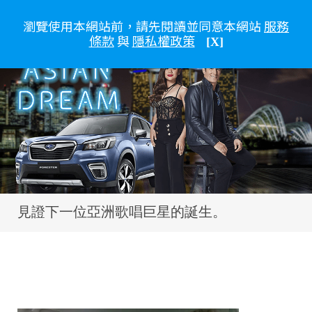
瀏覽使用本網站前，請先閱讀並同意本網站
服務
條款
與
隱私權政策
[X]
見證下一位亞洲歌唱巨星的誕生。
在Subaru，我們致力於
創造一個更安全的世界。