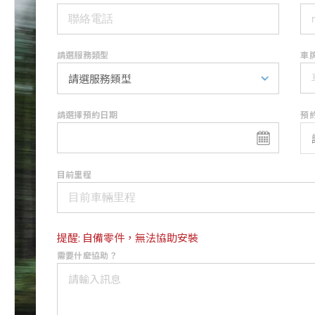
請選服務類型
車
請選擇預約日期
預
目前里程
提醒: 自備零件，無法協助安裝
需要什麼協助？