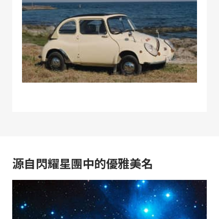
源自閃耀星團中的優雅美名