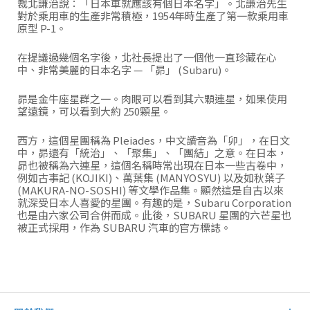
裁北謙治說：「日本車就應該有個日本名字」。北謙治先生
對於乘用車的生產非常積極，1954年時生產了第一款乘用車
原型 P-1。
在提議過幾個名字後，北社長提出了一個他一直珍藏在心
中、非常美麗的日本名字 — 「昴」 (Subaru)。
昴是金牛座星群之一。肉眼可以看到其六顆連星，如果使用
望遠鏡，可以看到大約 250顆星。
西方，這個星團稱為 Pleiades，中文讀音為「卯」，在日文
中，昴還有「統治」、「聚集」、「團結」之意。在日本，
昴也被稱為六連星，這個名稱時常出現在日本一些古卷中，
例如古事記 (KOJIKI)、萬葉集 (MANYOSYU) 以及如秋葉子
(MAKURA-NO-SOSHI) 等文學作品集。顯然這是自古以來
就深受日本人喜愛的星團。有趣的是，Subaru Corporation
也是由六家公司合併而成。此後，SUBARU 星團的六芒星也
被正式採用，作為 SUBARU 汽車的官方標誌。