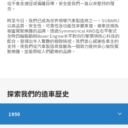
從不會走捷徑或偏離目標，安全是我們一直以來堅持的理
念。
時至今日，我們已成為世界領導汽車製造商之一。SUBARU
以高品質、安全性、可靠性及功能性享譽車壇，被車迷視為
極富駕駛樂趣的品牌，透過Symmetrical AWD左右平衡式
全時四輪驅動與Boxer Engine水平對向引擎兩項核心科技的
配合，發揮出令人驚艷的極致操控。我們衷心感謝各車主的
支持，使我們從汽車製造商發展為一個致力提供安心愉悅駕
駛樂趣，並能帶給人們歡樂的品牌。
探索我們的造車歷史
1950