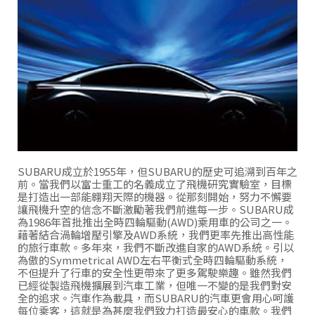
SUBARU成立於1955年，但SUBARU的歷史可追溯到百年之
前。當我們以富士重工的名義成立了飛機研究實驗室，目標
是打造出一部能翱翔天際的機器。從那刻開始，努力不懈要
讓飛機升空的信念不斷激勵著我們前進每一步。SUBARU成
為1986年首批推出全時四輪驅動(AWD)乘用車的公司之一。
藉著結合渦輪增壓引擎及AWD系統，我們更率先推出高性能
的旅行車款。多年來，我們不斷改進自家的AWD系統。引以
為傲的Symmetrical AWD左右平衡式全時四輪驅動系統，
不但提升了行車的安全性更帶來了更多駕駛樂趣。雖然我們
已經從製造飛機擴展到汽車工業，但唯一不變的是我們對安
全的追求。汽車作為載具，而SUBARU的汽車更會用心呵護
每位乘客，這就是為甚麼我們致力打造最安心的車款。我們