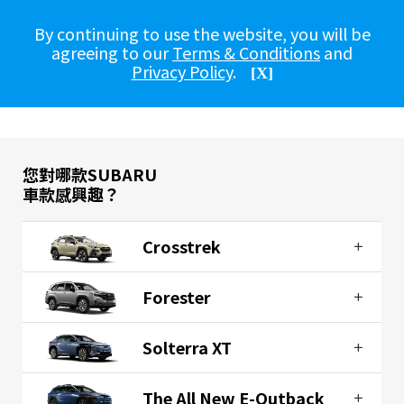
By continuing to use the website, you will be
預約試駕
agreeing to our
Terms & Conditions
and
Privacy Policy
.
[X]
準備好體驗 Subaru 的駕駛享受嗎?
您對哪款SUBARU
車款感興趣？
Crosstrek
Forester
Solterra XT
The All New E-Outback