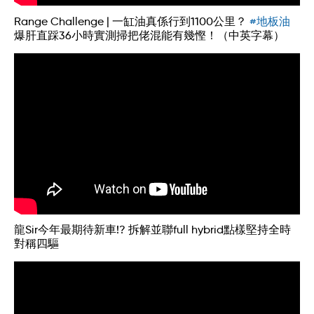
Range Challenge | 一缸油真係行到1100公里？
#地板油
爆肝直踩36小時實測掃把佬混能有幾慳！（中英字幕）
龍Sir今年最期待新車!? 拆解並聯full hybrid點樣堅持全時
對稱四驅