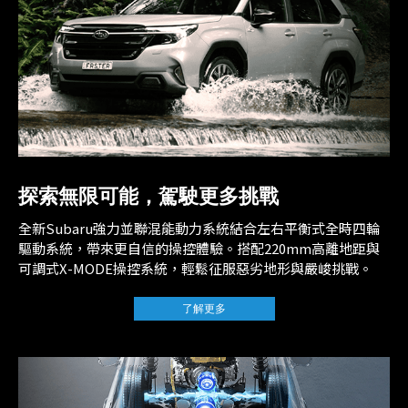
探索無限可能，駕駛更多挑戰
全新Subaru強力並聯混能動力系統結合左右平衡式全時四輪
驅動系統，帶來更自信的操控體驗。搭配220mm高離地距與
可調式X-MODE操控系統，輕鬆征服惡劣地形與嚴峻挑戰。
了解更多