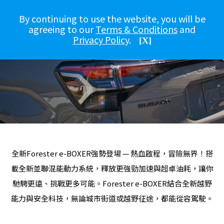
By continuing to use the website, you will be
agreeing to our
Terms & Conditions
and
總覽​
車款
操控與表現
設計理念​
安全與科技​
Privacy Policy
.
[X]
全新Forester e-BOXER強勢登場 — 熱血啟程，冒險無界！搭
載全新並聯混能動力系統，釋放更強勁加速與超卓油耗，讓你
馳騁更遠、挑戰更多可能。Forester e-BOXER結合全新越野
能力與安全科技，無論城市街道或越野征途，都能從容駕駛。