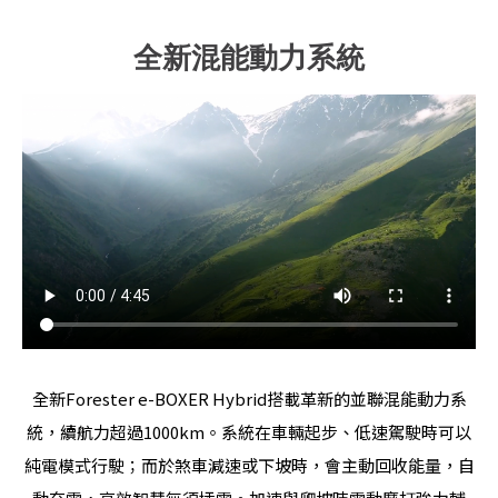
全新混能動力系統
全新Forester e-BOXER Hybrid搭載革新的並聯混能動力系
統，續航力超過1000km。系統在車輛起步、低速駕駛時可以
純電模式行駛；而於煞車減速或下坡時，會主動回收能量，自