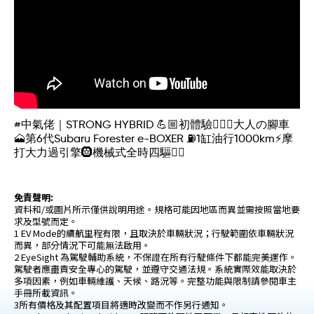
#中氣佬｜STRONG HYBRID 💪🏼初體驗🚶🏻‍♂️大人の腳車
🗻第6代Subaru Forester e-BOXER ⛽1缸油行1000km⚡摩
打大力過引擎🛞機械式全時四驅👍🏼
免責聲明:
資料和/或圖片所示僅供說明用途。規格可能因地區而異並需按照當地要
求及型號而定。
1 EV Mode的續航里程有限，且取決於車輛狀況；行駛範圍依車輛狀況
而異，部分情況下可能無法啟用。
2 EyeSight 為駕駛輔助系統，不保證在所有行駛條件下都能完美運作。
駕駛者應盡責安全專心的駕駛，並遵守交通法規。系統實際效能取決於
多項因素，例如車輛維護、天候、路況等。完整功能與限制請參閱車主
手冊所載資訊。
3所有價格及其配置項目將適時改變而不作另行通知。