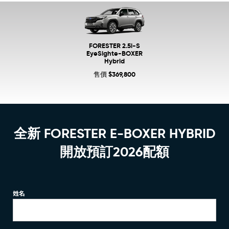
FORESTER 2.5i-S
EyeSight
e-BOXER
Hybrid
售價 $369,800
全新 FORESTER E-BOXER HYBRID
開放預訂2026配額​
姓名