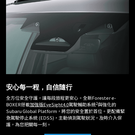
安心每一程，自信隨行
全方位安全守護，讓每段旅程更安心。全新Forester e-
2
BOXER搭載
加強版EyeSight4.0
駕駛輔助系統
與強化的
Subaru Global Platform，將您的安全置於首位。更配備緊
急駕駛停止系統 (EDSS)，主動偵測駕駛狀況，及時介入保
護，為您把關每一刻。