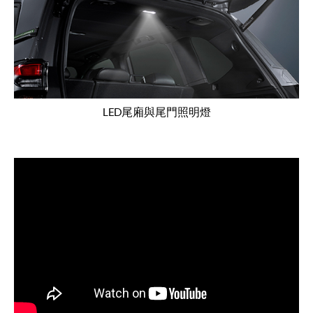
LED尾廂與尾門照明燈