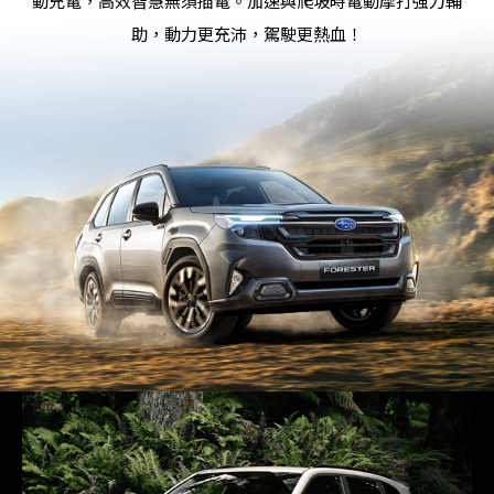
動充電，高效智慧無須插電。加速與爬坡時電動摩打強力輔
助，動力更充沛，駕駛更熱血！