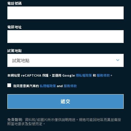
電話號碼
電郵地址
試駕地點
本網站受 reCAPTCHA 保護，並適用 Google
隱私權政策
和
服務條款
。​
我同意意美汽車的
私隱權政策
and
服務條款
遞交
免責聲明:
資料和/或圖片所示僅供說明用途。規格可能因地區而異並需按
照當地要求及型號而定。