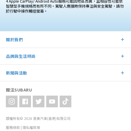
4 Apple CarPlay/ Android Auto服務可能因地區而異，且相容性可能依
智慧型手機規格而有所不同。駕駛人應隨時保持專注與安全駕駛，請勿
於行駛中操作觸控螢幕。
關於我們
品牌與生活時尚
新聞與活動
關注SUBARU
版權所有© 2026 意美汽車(香港)有限公司
服務條款
|
隱私權政策