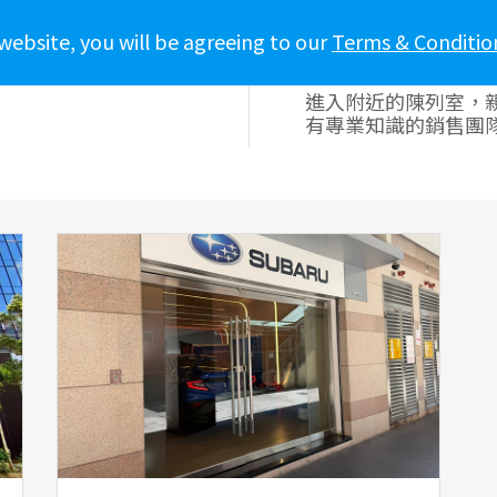
website, you will be agreeing to our
Terms & Conditio
訊
車主專區
生活態度
新聞報導
進入附近的陳列室，親
有專業知識的銷售團