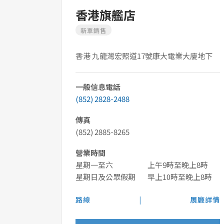
香港旗艦店
新車銷售
香港 九龍灣宏照道17號康大電業大廈地下
一般信息電話
(852) 2828-2488
傳真
(852) 2885-8265
營業時間
星期一至六
上午9時至晚上8時
星期日及公眾假期
早上10時至晚上8時
路線
|
展廳詳情