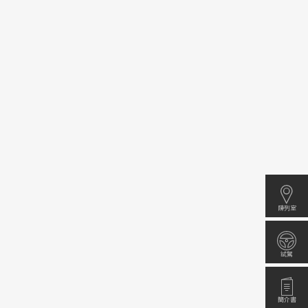
陳列室
試駕
簡介書