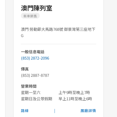
澳門陳列室
新車銷售
澳門 勞動節大馬路768號 御景灣第三座地下
G
一般信息電話
(853) 2872-2096
傳真
(853) 2887-8787
營業時間
星期一至六
上午9時至晚上7時
星期日及公眾假期
早上11時至晚上6時
路線
|
展廳詳情